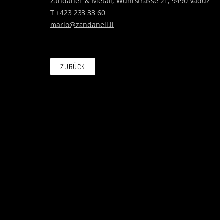
Zandanell & Metall, Wuhrstrasse 21, 9490 Vaduz
T +423 233 33 60
mario@zandanell.li
ZURÜCK